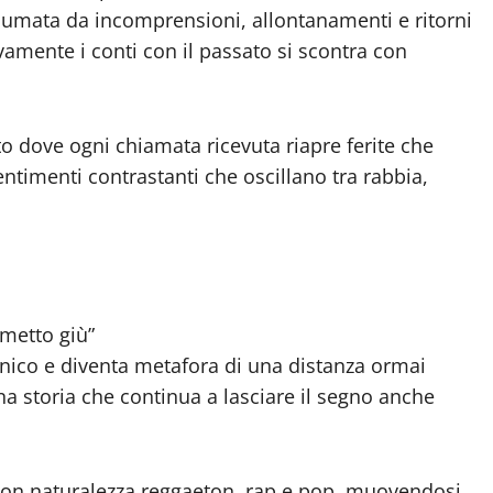
sumata da incomprensioni, allontanamenti e ritorni
ivamente i conti con il passato si scontra con
tto dove ogni chiamata ricevuta riapre ferite che
ntimenti contrastanti che oscillano tra rabbia,
metto giù”
onico e diventa metafora di una distanza ormai
na storia che continua a lasciare il segno anche
con naturalezza reggaeton, rap e pop, muovendosi