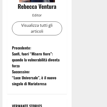
Rebecca Ventura
Editor
Visualizza tutti gli
articoli
N
Precedente:
Sanfi, fuori “Misero fiore”:
a
quando la vulnerabilità diventa
forza
v
Successivo:
i
“Luce Universale”, è il nuovo
singolo di Mariateresa
g
a
VERWANTE STORIES