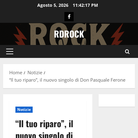
Vai
Agosto 5, 2026
11:42:17 PM
al
Facebook
contenuto
RDROCK
Menu
principale
Home
Notizie
“Il tuo riparo”, il nuovo singolo di Don Pasquale Ferone
Notizie
“Il tuo riparo”, il
nuovo singolo di