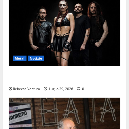
Metal
Notizie
ALIS, pubblicato il nuovo video di “Poised to
Outlast”
Rebecca Ventura
Luglio 29, 2026
0