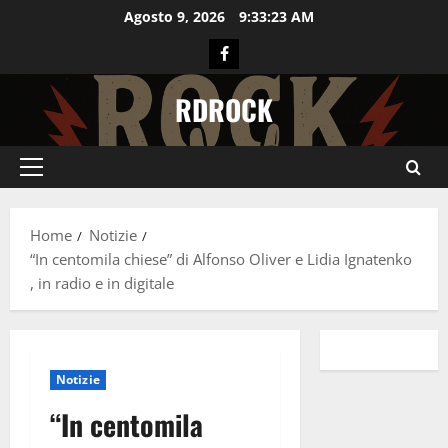
Vai
Agosto 9, 2026
9:33:24 AM
al
Facebook
contenuto
RDROCK
Menu
principale
Home
Notizie
“In centomila chiese” di Alfonso Oliver e Lidia Ignatenko
, in radio e in digitale
Notizie
“In centomila