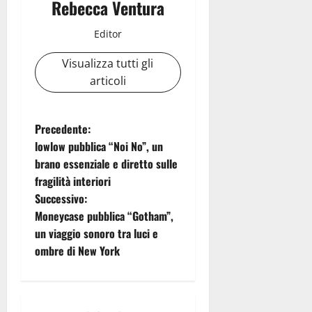
Rebecca Ventura
Editor
Visualizza tutti gli
articoli
N
Precedente:
lowlow pubblica “Noi No”, un
a
brano essenziale e diretto sulle
fragilità interiori
v
Successivo:
i
Moneycase pubblica “Gotham”,
un viaggio sonoro tra luci e
g
ombre di New York
a
z