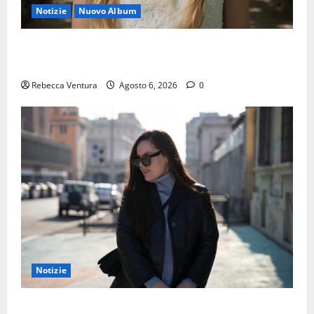
Notizie
Nuovo Album
“Luna lei mi guarda”, è il nuovo album di Selly baby
modella Italia
Rebecca Ventura
Agosto 6, 2026
0
Notizie
“Mondo spento”: l’ultimo singolo di ELIN sarà