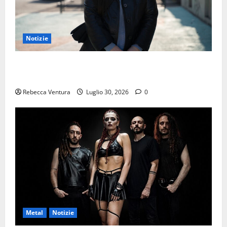
Notizie
“Mondo spento”: l’ultimo singolo di ELIN sarà
disponibile dal 31 Luglio 2026
Rebecca Ventura
Luglio 30, 2026
0
Metal
Notizie