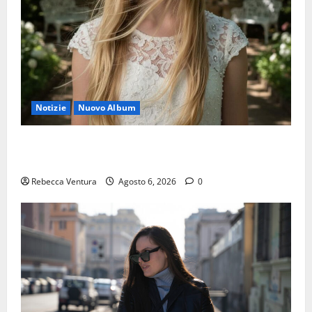
Notizie
Nuovo Album
“Luna lei mi guarda”, è il nuovo album di Selly baby
modella Italia
Rebecca Ventura
Agosto 6, 2026
0