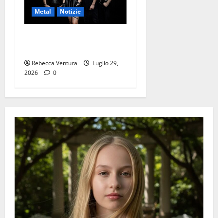
Metal
Notizie
ALIS, pubblicato il nuovo
video di “Poised to Outlast”
Rebecca Ventura
Luglio 29,
2026
0