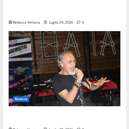
ALIS, pubblicato il nuovo video di “Poised to
Outlast”
Rebecca Ventura
Luglio 29, 2026
0
Notizie
“A.I. Umanoide Astrale”, Andrea Pace pubblica il
nuovo singolo