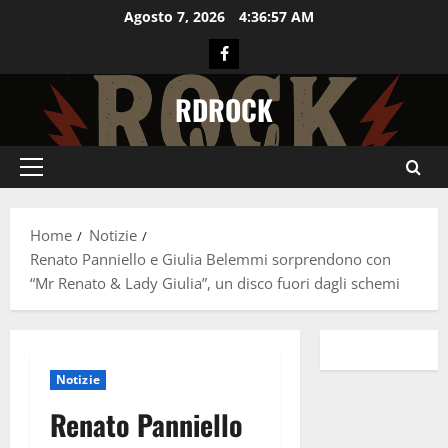
Vai
Agosto 7, 2026
4:36:58 AM
al
Facebook
contenuto
RDROCK
Menu
principale
Home
Notizie
Renato Panniello e Giulia Belemmi sorprendono con
“Mr Renato & Lady Giulia”, un disco fuori dagli schemi
Notizie
Renato Panniello