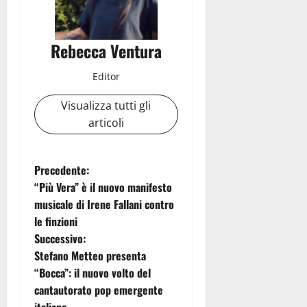
Rebecca Ventura
Editor
Visualizza tutti gli
articoli
N
Precedente:
“Più Vera” è il nuovo manifesto
a
musicale di Irene Fallani contro
le finzioni
v
Successivo:
i
Stefano Metteo presenta
“Bocca”: il nuovo volto del
g
cantautorato pop emergente
italiano