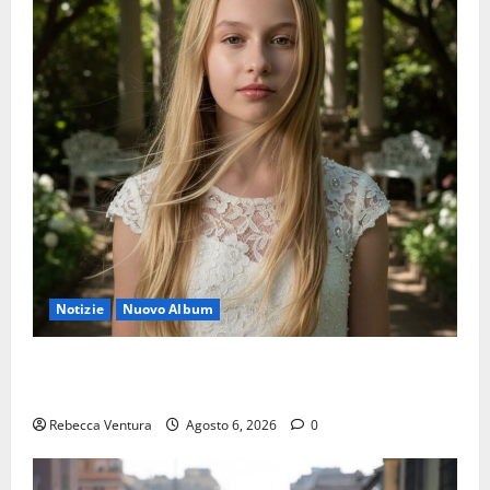
Notizie
Nuovo Album
“Luna lei mi guarda”, è il nuovo album di Selly baby
modella Italia
Rebecca Ventura
Agosto 6, 2026
0