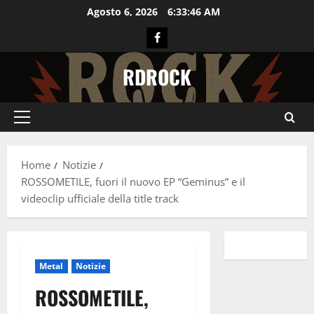
Vai
Agosto 6, 2026
6:33:47 AM
al
Facebook
contenuto
RDROCK
Menu
principale
Home
Notizie
ROSSOMETILE, fuori il nuovo EP “Geminus” e il
videoclip ufficiale della title track
Metal
Notizie
ROSSOMETILE,