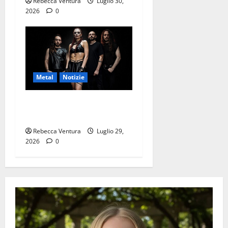
Rebecca Ventura
Luglio 30,
2026
0
Metal
Notizie
ALIS, pubblicato il nuovo
video di “Poised to Outlast”
Rebecca Ventura
Luglio 29,
2026
0