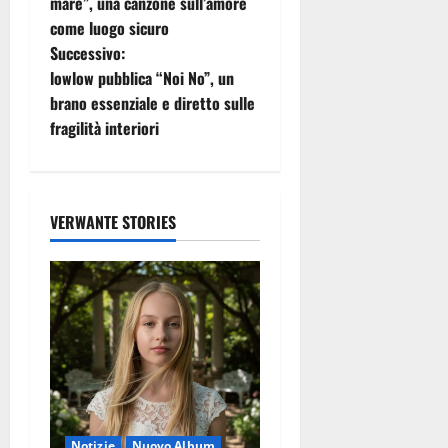
a
mare”, una canzone sull’amore
come luogo sicuro
v
Successivo:
i
lowlow pubblica “Noi No”, un
brano essenziale e diretto sulle
g
fragilità interiori
a
z
VERWANTE STORIES
i
o
n
e
a
Notizie
Nuovo Album