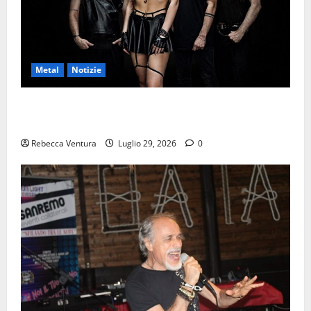
Metal
Notizie
ALIS, pubblicato il nuovo video di “Poised to
Outlast”
Rebecca Ventura
Luglio 29, 2026
0