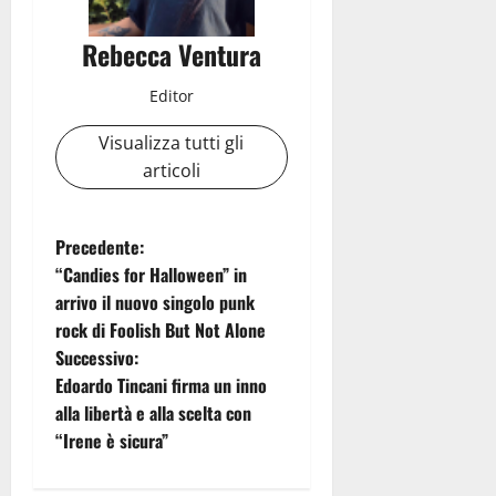
Rebecca Ventura
Editor
Visualizza tutti gli
articoli
N
Precedente:
“Candies for Halloween” in
a
arrivo il nuovo singolo punk
rock di Foolish But Not Alone
v
Successivo:
i
Edoardo Tincani firma un inno
alla libertà e alla scelta con
g
“Irene è sicura”
a