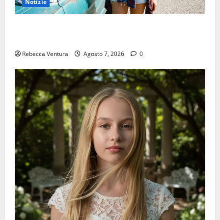
Notizie
Nalixa presenta “Colori In Me”, il secondo estratto
da “Anestesia Sociale”
Rebecca Ventura
Agosto 7, 2026
0