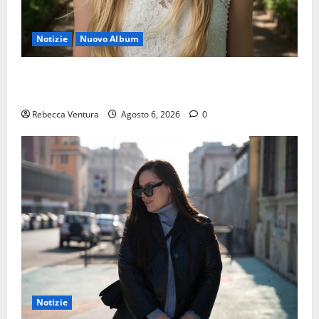
Notizie
Nuovo Album
“Luna lei mi guarda”, è il nuovo album di Selly baby
modella Italia
Rebecca Ventura
Agosto 6, 2026
0
Notizie