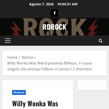
Vai
Agosto 7, 2026
10:04:32 AM
al
Facebook
contenuto
RDROCK
Menu
principale
Home
Notizie
Willy Wonka Was Weird presenta Riflesso, il nuovo
singolo che anticipa l’album in uscita il 2 dicembre
Notizie
Willy Wonka Was